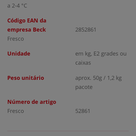
a 2-4 °C
Código EAN da
empresa Beck
2852861
Fresco
Unidade
em kg, E2 grades ou
caixas
Peso unitário
aprox. 50g / 1,2 kg
pacote
Número de artigo
Fresco
52861