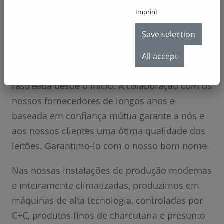
Garantir máxima frescura e qualidade está em
Imprint
primeiro lugar na produção das nossas
Save selection
especialidades de leitão. A origem da carne é
controlada permanentemente segundo as
All accept
mais rigorosas diretivas, podendo ser
rastreada desde o início. A colaboração com os
nossos fornecedores de longos anos e
baseada em confiança mútua garante a nós e
aos nossos clientes uma ótima qualidade dos
leitões. Garantimo-lo com o nosso bom nome.
Nas nossas instalações de produção modernas
e inteiramente climatizadas, produzimos em
máquinas de alta tecnologia, controladas por
C+C, produtos finos de charcutaria e presunto