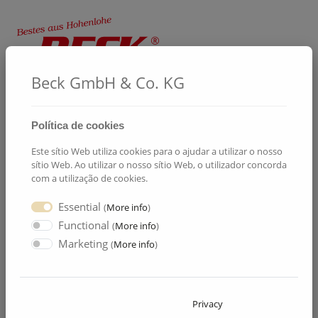
Beck GmbH & Co. KG
Política de cookies
Este sítio Web utiliza cookies para o ajudar a utilizar o nosso
Produtos
sítio Web. Ao utilizar o nosso sítio Web, o utilizador concorda
com a utilização de cookies.
Página inicial
Produtos
Essential
(
More info
)
Functional
(
More info
)
Excelentes
Marketing
(
More info
)
especialidades da
região Hohenlohe
Privacy